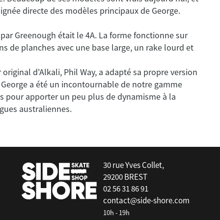
FCS II Clique 8" PG Clear
 par Greenough était le 4A. La forme fonctionne sur
ons de planches avec une base large, un rake lourd et
 original d'Alkali, Phil Way, a adapté sa propre version
e George a été un incontournable de notre gamme
ns pour apporter un peu plus de dynamisme à la
gues australiennes.
30 rue Yves Collet,
29200 BREST
02 56 31 86 91
contact@side-shore.com
10h - 19h