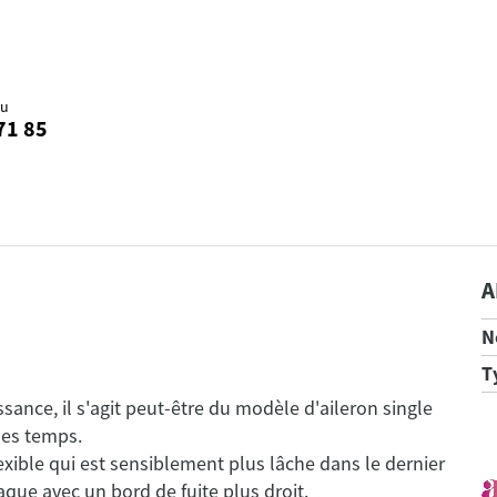
au
71 85
A
N
T
ssance, il s'agit peut-être du modèle d'aileron single
 les temps.
lexible qui est sensiblement plus lâche dans le dernier