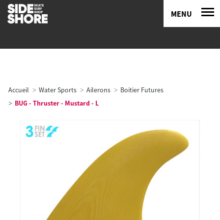
MENU
Accueil
Water Sports
Ailerons
Boitier Futures
BUG - Thruster - Mustard - L