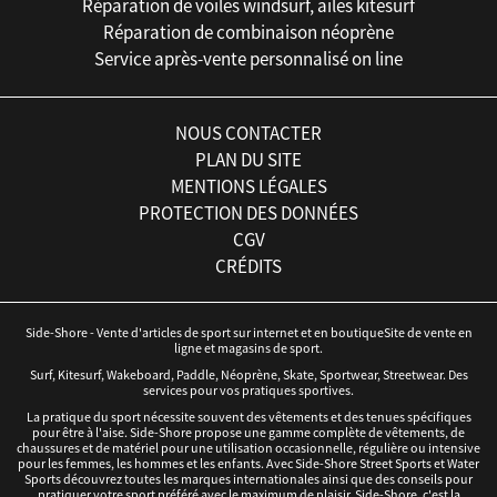
Réparation de voiles windsurf, ailes kitesurf
Réparation de combinaison néoprène
Service après-vente personnalisé on line
NOUS CONTACTER
PLAN DU SITE
MENTIONS LÉGALES
PROTECTION DES DONNÉES
CGV
CRÉDITS
Side-Shore - Vente d'articles de sport sur internet et en boutiqueSite de vente en
ligne et magasins de sport.
Surf, Kitesurf, Wakeboard, Paddle, Néoprène, Skate, Sportwear, Streetwear. Des
services pour vos pratiques sportives.
La pratique du sport nécessite souvent des vêtements et des tenues spécifiques
pour être à l'aise. Side-Shore propose une gamme complète de vêtements, de
chaussures et de matériel pour une utilisation occasionnelle, régulière ou intensive
pour les femmes, les hommes et les enfants. Avec Side-Shore Street Sports et Water
Sports découvrez toutes les marques internationales ainsi que des conseils pour
pratiquer votre sport préféré avec le maximum de plaisir. Side-Shore, c'est la