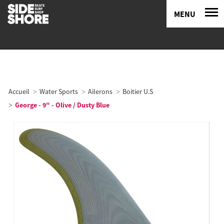
MENU
Accueil
Water Sports
Ailerons
Boitier U.S
George - 9" - Olive / Dusty Blue