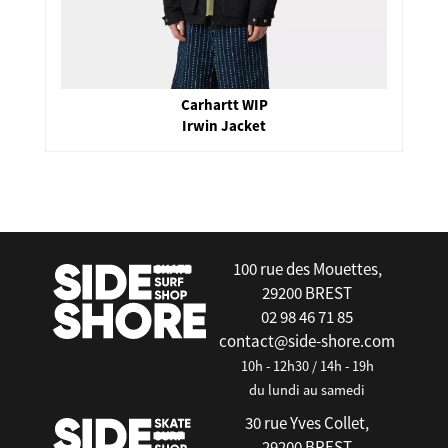
Stance
Looney Tunes Boxer Brief Black
false
100 rue des Mouettes,
29200 BREST
02 98 46 71 85
contact@side-shore.com
10h - 12h30 / 14h - 19h
du lundi au samedi
30 rue Yves Collet,
29200 BREST