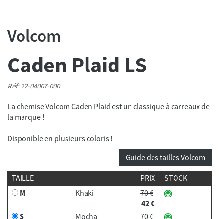
Volcom
Caden Plaid LS
Réf: 22-04007-000
La chemise Volcom Caden Plaid est un classique à carreaux de
la marque !
Disponible en plusieurs coloris !
Guide des tailles Volcom
TAILLE
PRIX
STOCK
M
Khaki
70 €
42 €
S
Mocha
70 €