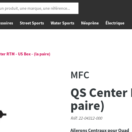
ssoires
Street Sports
Water Sports
Néoprène
Électrique
er RTM - US Box - (la paire)
MFC
QS Center 
paire)
Réf: 22-04312-000
Ailerons Centraux pour Quad