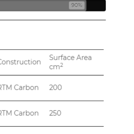
K4 Fins
Weed Wave - Anti Algues - Front - Us Box
- ( paire )