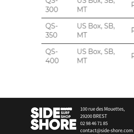
false
100 rue des Mouettes,
29200 BREST
02 98 46 71 85
contact@side-shore.com