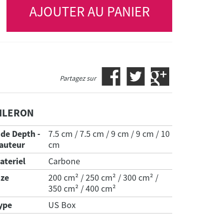
AJOUTER AU PANIER
Partagez sur
ILERON
ide Depth -
7.5 cm / 7.5 cm / 9 cm / 9 cm / 10
auteur
cm
ateriel
Carbone
ize
200 cm² / 250 cm² / 300 cm² /
350 cm² / 400 cm²
ype
US Box