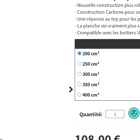
- Nouvelle construction plus ro
- Construction Carbone pour 
- Une réponse au top pour les 
- La planche vie vraiment plus s
- Compatible avec les boitiers 
200 cm²
250 cm²
300 cm²
350 cm²
400 cm²
Quantité:
108,00
€
au