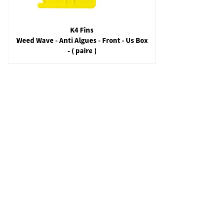
MFC
K One - US Box