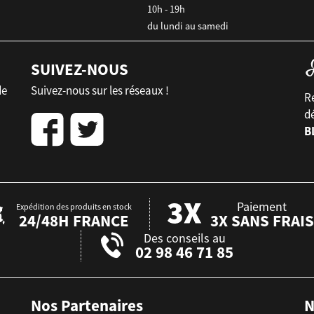
10h - 19h
du lundi au samedi
SUIVEZ-NOUS
de
Suivez-nous sur les réseaux !
Re
d
B
Paiement
Expédition des produits en stock
24/48H FRANCE
3X SANS FRAIS
Des conseils au
02 98 46 71 85
Nos Partenaires
N