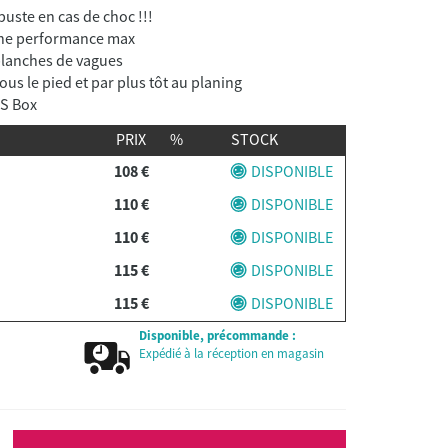
buste en cas de choc !!!
une performance max
planches de vagues
ous le pied et par plus tôt au planing
US Box
PRIX
%
STOCK
108 €
DISPONIBLE
110 €
DISPONIBLE
110 €
DISPONIBLE
115 €
DISPONIBLE
115 €
DISPONIBLE
Disponible, précommande :
Expédié à la réception en magasin