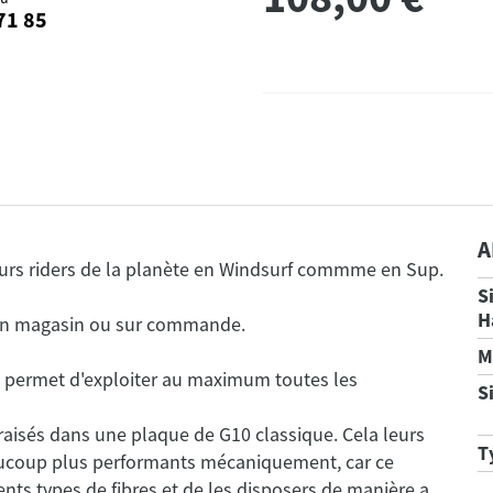
71 85
A
S
H
M
" permet d'exploiter au maximum toutes les
S
fraisés dans une plaque de G10 classique. Cela leurs
T
aucoup plus performants mécaniquement, car ce
ents types de fibres et de les disposers de manière a