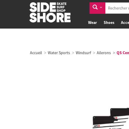
Wear
Shoes
Acce
Accueil
Water Sports
Windsurf
Ailerons
QS Cent