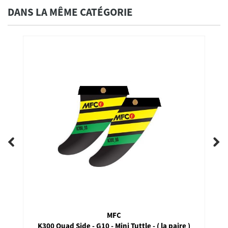
DANS LA MÊME CATÉGORIE
K4 Fins
ire )
3SW - Center - Us Box