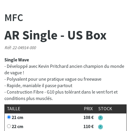
MFC
AR Single - US Box
Réf: 22-04914-000
Single Wave
- Développé avec Kevin Pritchard ancien champion du monde
de vague !
- Polyvalent pour une pratique vague ou freewave
- Rapide, maniable il passe partout
- Construction Fibre - G10 plus tolérant dans le vent fort et
conditions plus musclés.
TAILLE
PRIX
STOCK
21 cm
108 €
22 cm
110 €