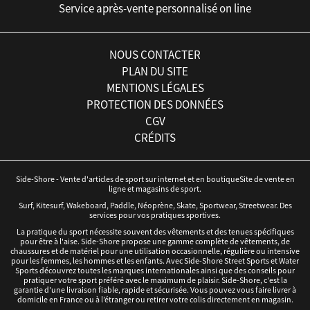
Service après-vente personnalisé on line
NOUS CONTACTER
PLAN DU SITE
MENTIONS LÉGALES
PROTECTION DES DONNÉES
CGV
CRÉDITS
Side-Shore - Vente d'articles de sport sur internet et en boutiqueSite de vente en
ligne et magasins de sport.
Surf, Kitesurf, Wakeboard, Paddle, Néoprène, Skate, Sportwear, Streetwear. Des
services pour vos pratiques sportives.
La pratique du sport nécessite souvent des vêtements et des tenues spécifiques
pour être à l'aise. Side-Shore propose une gamme complète de vêtements, de
chaussures et de matériel pour une utilisation occasionnelle, régulière ou intensive
pour les femmes, les hommes et les enfants. Avec Side-Shore Street Sports et Water
Sports découvrez toutes les marques internationales ainsi que des conseils pour
pratiquer votre sport préféré avec le maximum de plaisir. Side-Shore, c'est la
garantie d'une livraison fiable, rapide et sécurisée. Vous pouvez vous faire livrer à
domicile en France ou à l’étranger ou retirer votre colis directement en magasin.