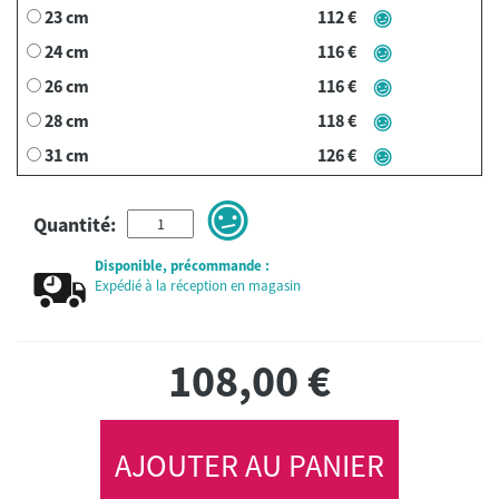
23 cm
112 €
24 cm
116 €
26 cm
116 €
28 cm
118 €
31 cm
126 €
Quantité:
Disponible, précommande :
Expédié à la réception en magasin
108,00
€
AJOUTER AU PANIER