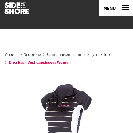
MENU
Accueil
Néoprène
Combinaison Femme
Lycra / Top
Diva Rash Vest Caosleeves Women