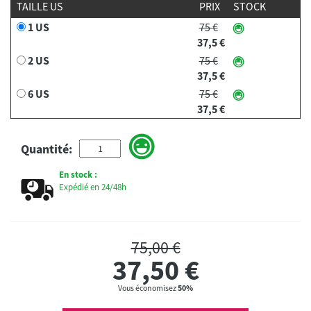
TAILLE US
PRIX
STOCK
1 US
75 €
37,5 €
2 US
75 €
37,5 €
6 US
75 €
37,5 €
Quantité:
En stock :
Expédié en 24/48h
75,00 €
37,50
€
Vous économisez
50%