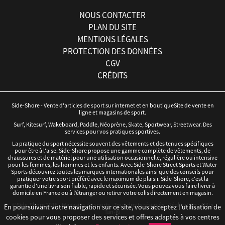
NOUS CONTACTER
PLAN DU SITE
MENTIONS LÉGALES
PROTECTION DES DONNÉES
CGV
CRÉDITS
Side-Shore - Vente d'articles de sport sur internet et en boutiqueSite de vente en
ligne et magasins de sport.
Surf, Kitesurf, Wakeboard, Paddle, Néoprène, Skate, Sportwear, Streetwear. Des
services pour vos pratiques sportives.
La pratique du sport nécessite souvent des vêtements et des tenues spécifiques
pour être à l'aise. Side-Shore propose une gamme complète de vêtements, de
chaussures et de matériel pour une utilisation occasionnelle, régulière ou intensive
pour les femmes, les hommes et les enfants. Avec Side-Shore Street Sports et Water
Sports découvrez toutes les marques internationales ainsi que des conseils pour
pratiquer votre sport préféré avec le maximum de plaisir. Side-Shore, c'est la
garantie d'une livraison fiable, rapide et sécurisée. Vous pouvez vous faire livrer à
domicile en France ou à l’étranger ou retirer votre colis directement en magasin.
©Side-Shore 2016 - Magasins de sports - Tous droits réservés - Réalisation :
iD3i
x
En poursuivant votre navigation sur ce site, vous acceptez l’utilisation de
Tan-Ki
cookies pour vous proposer des services et offres adaptés à vos centres