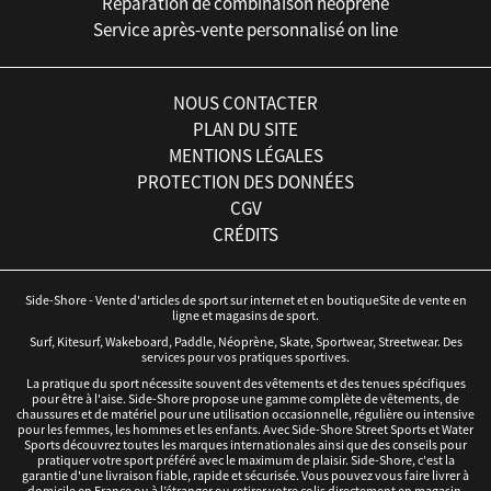
Réparation de combinaison néoprène
Service après-vente personnalisé on line
NOUS CONTACTER
PLAN DU SITE
MENTIONS LÉGALES
PROTECTION DES DONNÉES
CGV
CRÉDITS
Side-Shore - Vente d'articles de sport sur internet et en boutiqueSite de vente en
ligne et magasins de sport.
Surf, Kitesurf, Wakeboard, Paddle, Néoprène, Skate, Sportwear, Streetwear. Des
services pour vos pratiques sportives.
La pratique du sport nécessite souvent des vêtements et des tenues spécifiques
pour être à l'aise. Side-Shore propose une gamme complète de vêtements, de
chaussures et de matériel pour une utilisation occasionnelle, régulière ou intensive
pour les femmes, les hommes et les enfants. Avec Side-Shore Street Sports et Water
Sports découvrez toutes les marques internationales ainsi que des conseils pour
pratiquer votre sport préféré avec le maximum de plaisir. Side-Shore, c'est la
garantie d'une livraison fiable, rapide et sécurisée. Vous pouvez vous faire livrer à
domicile en France ou à l’étranger ou retirer votre colis directement en magasin.