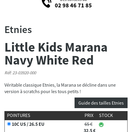
02 98 46 71 85
Etnies
Little Kids Marana
Navy White Red
Réf: 23-03920-000
Véritable classique Etnies, la Marana se décline dans une
version à scratchs pour les tous petits !
Guide des tailles Etnies
POINTURES
PRIX
STOCK
10C US / 26.5 EU
65 €
32,5 €