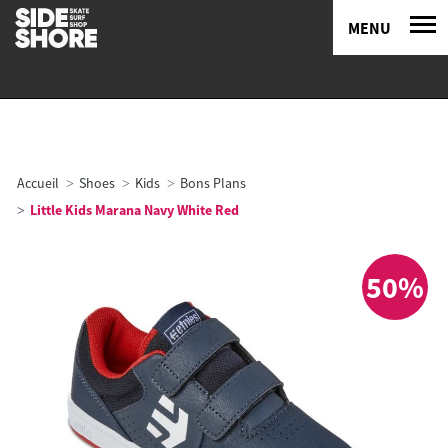
MENU
Accueil
Shoes
Kids
Bons Plans
Little Kids Marana Navy White Red
50%