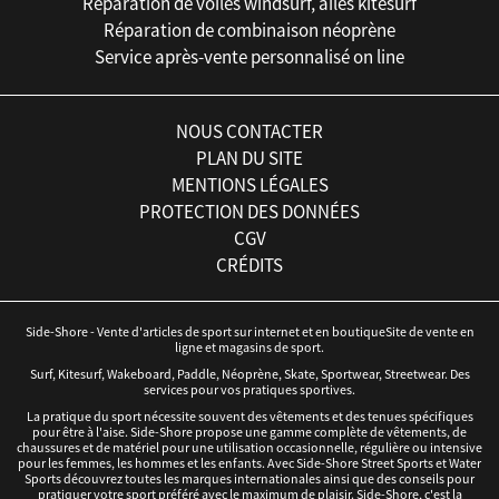
Réparation de voiles windsurf, ailes kitesurf
Réparation de combinaison néoprène
Service après-vente personnalisé on line
NOUS CONTACTER
PLAN DU SITE
MENTIONS LÉGALES
PROTECTION DES DONNÉES
CGV
CRÉDITS
Side-Shore - Vente d'articles de sport sur internet et en boutiqueSite de vente en
ligne et magasins de sport.
Surf, Kitesurf, Wakeboard, Paddle, Néoprène, Skate, Sportwear, Streetwear. Des
services pour vos pratiques sportives.
La pratique du sport nécessite souvent des vêtements et des tenues spécifiques
pour être à l'aise. Side-Shore propose une gamme complète de vêtements, de
chaussures et de matériel pour une utilisation occasionnelle, régulière ou intensive
pour les femmes, les hommes et les enfants. Avec Side-Shore Street Sports et Water
Sports découvrez toutes les marques internationales ainsi que des conseils pour
pratiquer votre sport préféré avec le maximum de plaisir. Side-Shore, c'est la