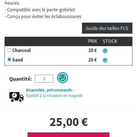
heures.
- Compatible avec le porte-gobelet
- Conçu pour éviter les éclaboussures
Guide des tailles FCS
PRIX
STOCK
Charcoal
25 €
Sand
25 €
Quantité:
Disponible, précommande :
Expédié à la réception en magasin
25,00
€