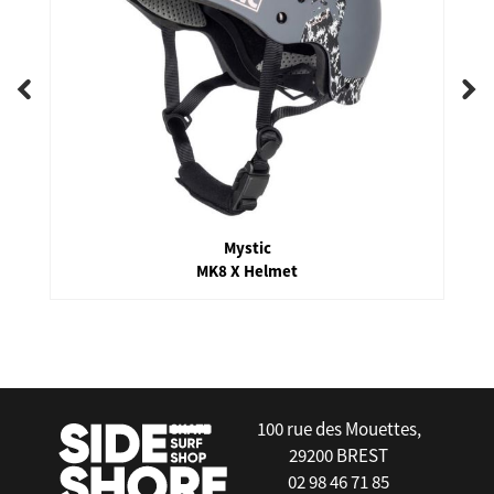
Mystic
MK8 X Helmet
false
100 rue des Mouettes,
29200 BREST
02 98 46 71 85