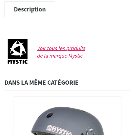
Oxblood Red
XS
139,99 €
Description
Oxblood Red
S
139,99 €
Oxblood Red
M
139,99 €
Oxblood Red
L
139,99 €
Oxblood Red
XL
139,99 €
Oxblood Red
XXL
139,99 €
Voir tous les produits
de la marque
Mystic
DANS LA MÊME CATÉGORIE