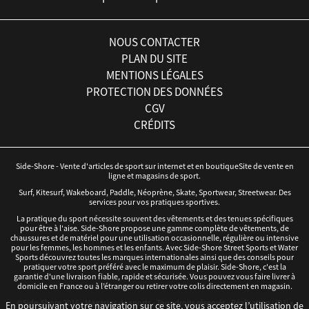
NOUS CONTACTER
PLAN DU SITE
MENTIONS LÉGALES
PROTECTION DES DONNÉES
CGV
CRÉDITS
Side-Shore - Vente d'articles de sport sur internet et en boutiqueSite de vente en
ligne et magasins de sport.
Surf, Kitesurf, Wakeboard, Paddle, Néoprène, Skate, Sportwear, Streetwear. Des
services pour vos pratiques sportives.
La pratique du sport nécessite souvent des vêtements et des tenues spécifiques
pour être à l'aise. Side-Shore propose une gamme complète de vêtements, de
chaussures et de matériel pour une utilisation occasionnelle, régulière ou intensive
pour les femmes, les hommes et les enfants. Avec Side-Shore Street Sports et Water
Sports découvrez toutes les marques internationales ainsi que des conseils pour
pratiquer votre sport préféré avec le maximum de plaisir. Side-Shore, c'est la
garantie d'une livraison fiable, rapide et sécurisée. Vous pouvez vous faire livrer à
domicile en France ou à l’étranger ou retirer votre colis directement en magasin.
©Side-Shore 2016 - Magasins de sports - Tous droits réservés - Réalisation :
iD3i
x
En poursuivant votre navigation sur ce site, vous acceptez l’utilisation de