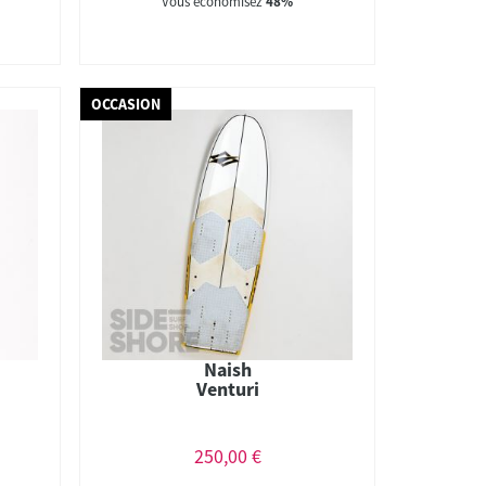
Vous économisez
48%
OCCASION
Naish
Venturi
250,00 €