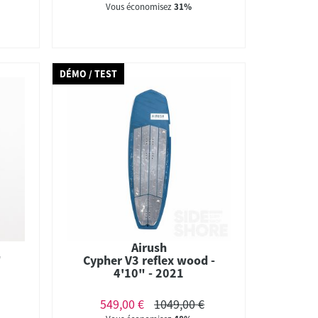
Vous économisez
31%
DÉMO / TEST
Airush
"
Cypher V3 reflex wood -
4'10" - 2021
549,00 €
1049,00 €