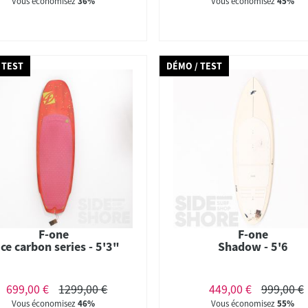
Vous économisez
36%
Vous économisez
45%
 TEST
DÉMO / TEST
F-one
F-one
ice carbon series - 5'3"
Shadow - 5'6
699,00 €
1299,00 €
449,00 €
999,00 €
Vous économisez
46%
Vous économisez
55%