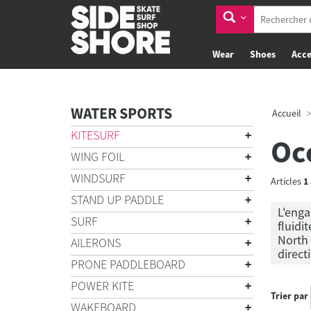
Wear
Shoes
Acce
WATER SPORTS
Accueil
KITESURF
Oc
WING FOIL
WINDSURF
Articles
1
STAND UP PADDLE
L'enga
SURF
fluidi
North 
AILERONS
direct
PRONE PADDLEBOARD
POWER KITE
Trier par
WAKEBOARD