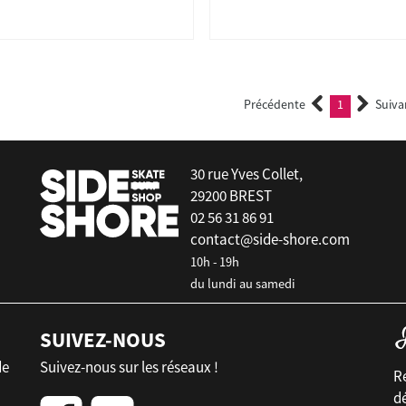
Précédente
1
Suiva
(current)
30 rue Yves Collet,
29200 BREST
02 56 31 86 91
contact@side-shore.com
10h - 19h
du lundi au samedi
SUIVEZ-NOUS
de
Suivez-nous sur les réseaux !
Re
d