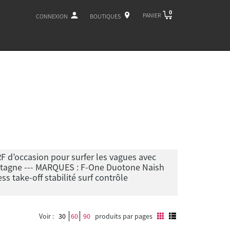
0
PANIER
CONNEXION
BOUTIQUES
d’occasion pour surfer les vagues avec
Bretagne --- MARQUES : F-One Duotone Naish
s take-off stabilité surf contrôle
Voir :
30
60
90
produits par pages