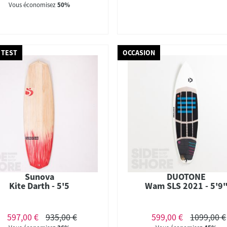
Vous économisez
50%
 TEST
OCCASION
Sunova
DUOTONE
Kite Darth - 5'5
Wam SLS 2021 - 5'9
597,00 €
935,00 €
599,00 €
1099,00 €