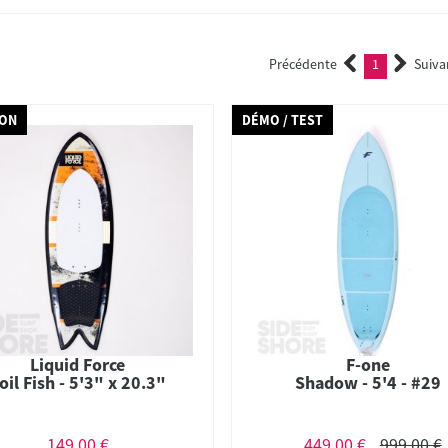
Précédente
1
Suiva
(current)
ION
DÉMO / TEST
Liquid Force
F-one
oil Fish - 5'3" x 20.3"
Shadow - 5'4 - #29
149,00 €
449,00 €
999,00 €