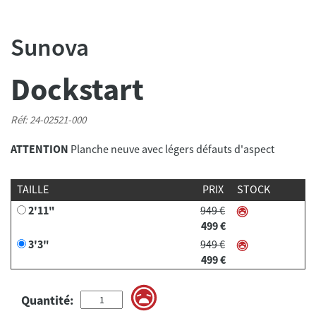
Sunova
Dockstart
Réf: 24-02521-000
ATTENTION
Planche neuve avec légers défauts d'aspect
TAILLE
PRIX
STOCK
2'11"
949 €
499 €
3'3"
949 €
499 €
Quantité: