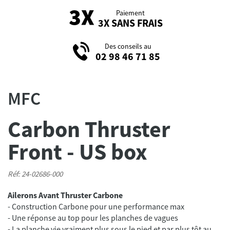
Paiement
3X SANS FRAIS
Des conseils au
02 98 46 71 85
MFC
Carbon Thruster
Front - US box
Réf: 24-02686-000
Ailerons Avant Thruster Carbone
- Construction Carbone pour une performance max
- Une réponse au top pour les planches de vagues
- La planche vie vraiment plus sous le pied et par plus tôt au