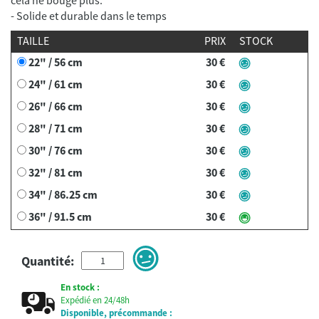
- Solide et durable dans le temps
TAILLE
PRIX
STOCK
22" / 56 cm
30 €
24" / 61 cm
30 €
26" / 66 cm
30 €
28" / 71 cm
30 €
30" / 76 cm
30 €
32" / 81 cm
30 €
34" / 86.25 cm
30 €
36" / 91.5 cm
30 €
Quantité:
En stock :
Expédié en 24/48h
Disponible, précommande :