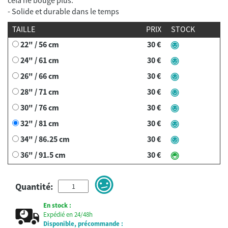
- Solide et durable dans le temps
TAILLE
PRIX
STOCK
22" / 56 cm
30 €
24" / 61 cm
30 €
26" / 66 cm
30 €
28" / 71 cm
30 €
30" / 76 cm
30 €
32" / 81 cm
30 €
34" / 86.25 cm
30 €
36" / 91.5 cm
30 €
Quantité:
En stock :
Expédié en 24/48h
Disponible, précommande :