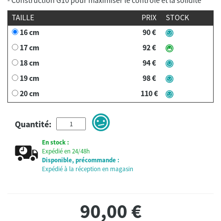
TAILLE
PRIX
STOCK
16 cm
90 €
17 cm
92 €
18 cm
94 €
19 cm
98 €
20 cm
110 €
Quantité:
En stock :
Expédié en 24/48h
Disponible, précommande :
Expédié à la réception en magasin
90,00
€