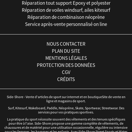
Réparation tout support Epoxy et polyester
Réparation de voiles windsurf, ailes kitesurf
Réparation de combinaison néoprène
Service après-vente personnalisé on line
NOUS CONTACTER
PLAN DU SITE
MENTIONS LÉGALES
PROTECTION DES DONNÉES
CGV
CRÉDITS
Side-Shore - Vente d'articles de sport sur internet et en boutiqueSite de vente en
ligne et magasins de sport.
Surf, Kitesurf, Wakeboard, Paddle, Néoprène, Skate, Sportwear, Streetwear. Des
services pour vos pratiques sportives.
La pratique du sport nécessite souvent des vêtements et des tenues spécifiques
pour être à l'aise. Side-Shore propose une gamme complète de vêtements, de
chaussures et de matériel pour une utilisation occasionnelle, régulière ou intensive
pour les femmes, les hommes et les enfants. Avec Side-Shore Street Sports et Water