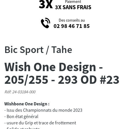
Paiement
3X SANS FRAIS
Des conseils au
02 98 46 71 85
Bic Sport / Tahe
Wish One Design -
205/255 - 293 OD #23
Réf: 24-03184-000
Wishbone One Design :
- Issu des Championnats du monde 2023
- Bon état général
- usure du Grip et trace de frottement
- Solide et robuste