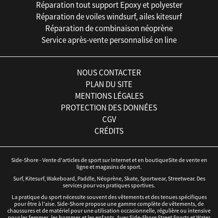
Réparation tout support Epoxy et polyester
Réparation de voiles windsurf, ailes kitesurf
Réparation de combinaison néoprène
Service après-vente personnalisé on line
NOUS CONTACTER
PLAN DU SITE
MENTIONS LÉGALES
PROTECTION DES DONNÉES
CGV
CRÉDITS
Side-Shore - Vente d'articles de sport sur internet et en boutiqueSite de vente en
ligne et magasins de sport.
Surf, Kitesurf, Wakeboard, Paddle, Néoprène, Skate, Sportwear, Streetwear. Des
services pour vos pratiques sportives.
La pratique du sport nécessite souvent des vêtements et des tenues spécifiques
pour être à l'aise. Side-Shore propose une gamme complète de vêtements, de
chaussures et de matériel pour une utilisation occasionnelle, régulière ou intensive
pour les femmes, les hommes et les enfants. Avec Side-Shore Street Sports et Water