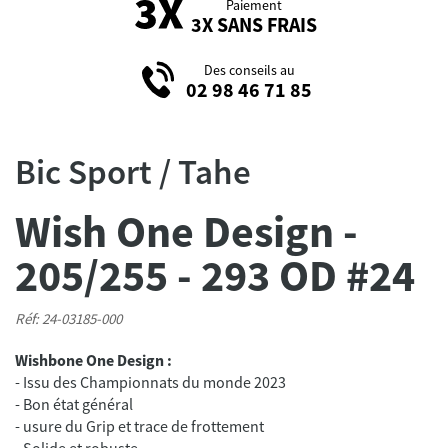
Paiement
3X SANS FRAIS
Des conseils au
02 98 46 71 85
Bic Sport / Tahe
Wish One Design -
205/255 - 293 OD #24
Réf: 24-03185-000
Wishbone One Design :
- Issu des Championnats du monde 2023
- Bon état général
- usure du Grip et trace de frottement
- Solide et robuste