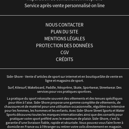
Service après-vente personnalisé on line
NOUS CONTACTER
PLAN DU SITE
MENTIONS LÉGALES
PROTECTION DES DONNÉES
CGV
CRÉDITS
Side-Shore - Vente d'articles de sport sur internet et en boutiqueSite de vente en
ligne et magasins de sport.
Surf, Kitesurf, Wakeboard, Paddle, Néoprène, Skate, Sportwear, Streetwear. Des
services pour vos pratiques sportives.
La pratique du sport nécessite souvent des vêtements et des tenues spécifiques
pour être à l'aise. Side-Shore propose une gamme complète de vêtements, de
chaussures et de matériel pour une utilisation occasionnelle, régulière ou intensive
pour les femmes, les hommes et les enfants. Avec Side-Shore Street Sports et Water
Sports découvrez toutes les marques internationales ainsi que des conseils pour
pratiquer votre sport préféré avec le maximum de plaisir. Side-Shore, c'est la
garantie d'une livraison fiable, rapide et sécurisée. Vous pouvez vous faire livrer à
domicile en France ou à l’étranger ou retirer votre colis directement en magasin.