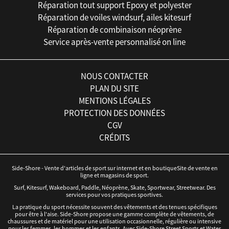
Réparation tout support Epoxy et polyester
Réparation de voiles windsurf, ailes kitesurf
Réparation de combinaison néoprène
Service après-vente personnalisé on line
NOUS CONTACTER
PLAN DU SITE
MENTIONS LÉGALES
PROTECTION DES DONNÉES
CGV
CRÉDITS
Side-Shore - Vente d'articles de sport sur internet et en boutiqueSite de vente en
ligne et magasins de sport.
Surf, Kitesurf, Wakeboard, Paddle, Néoprène, Skate, Sportwear, Streetwear. Des
services pour vos pratiques sportives.
La pratique du sport nécessite souvent des vêtements et des tenues spécifiques
pour être à l'aise. Side-Shore propose une gamme complète de vêtements, de
chaussures et de matériel pour une utilisation occasionnelle, régulière ou intensive
pour les femmes, les hommes et les enfants. Avec Side-Shore Street Sports et Water