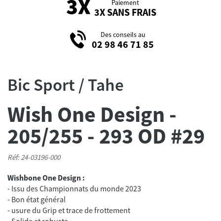
Paiement
3X SANS FRAIS
Des conseils au
02 98 46 71 85
Bic Sport / Tahe
Wish One Design -
205/255 - 293 OD #29
Réf: 24-03196-000
Wishbone One Design :
- Issu des Championnats du monde 2023
- Bon état général
- usure du Grip et trace de frottement
- Solide et robuste