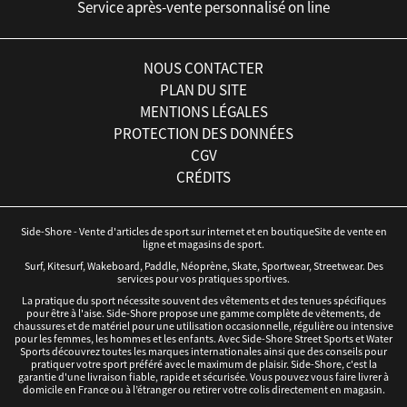
Service après-vente personnalisé on line
NOUS CONTACTER
PLAN DU SITE
MENTIONS LÉGALES
PROTECTION DES DONNÉES
CGV
CRÉDITS
Side-Shore - Vente d'articles de sport sur internet et en boutiqueSite de vente en
ligne et magasins de sport.
Surf, Kitesurf, Wakeboard, Paddle, Néoprène, Skate, Sportwear, Streetwear. Des
services pour vos pratiques sportives.
La pratique du sport nécessite souvent des vêtements et des tenues spécifiques
pour être à l'aise. Side-Shore propose une gamme complète de vêtements, de
chaussures et de matériel pour une utilisation occasionnelle, régulière ou intensive
pour les femmes, les hommes et les enfants. Avec Side-Shore Street Sports et Water
Sports découvrez toutes les marques internationales ainsi que des conseils pour
pratiquer votre sport préféré avec le maximum de plaisir. Side-Shore, c'est la
garantie d'une livraison fiable, rapide et sécurisée. Vous pouvez vous faire livrer à
domicile en France ou à l’étranger ou retirer votre colis directement en magasin.