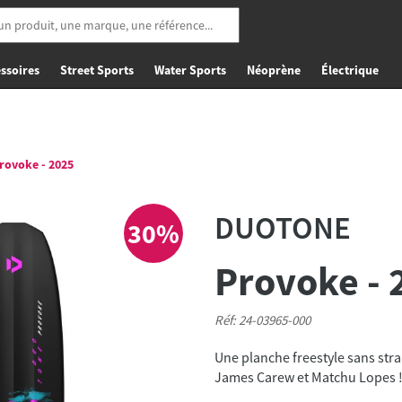
ssoires
Street Sports
Water Sports
Néoprène
Électrique
rovoke - 2025
DUOTONE
30%
Provoke - 
Réf: 24-03965-000
Une planche freestyle sans st
James Carew et Matchu Lopes 