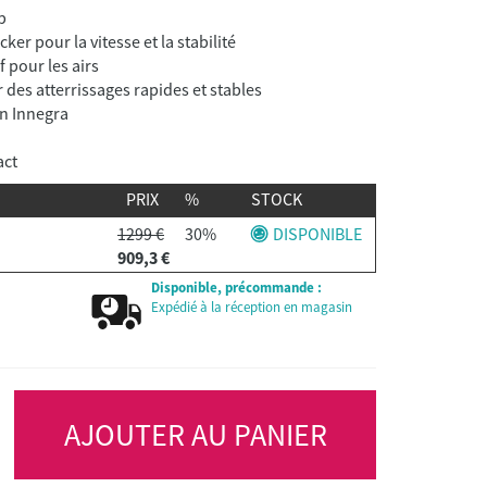
p
ker pour la vitesse et la stabilité
 pour les airs
 des atterrissages rapides et stables
on Innegra
act
PRIX
%
STOCK
1299 €
30%
DISPONIBLE
909,3 €
Disponible, précommande :
Expédié à la réception en magasin
AJOUTER AU PANIER