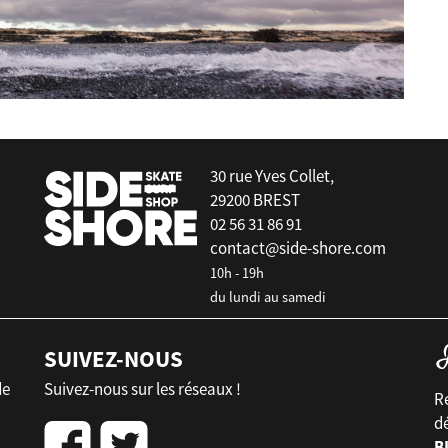
30 rue Yves Collet,
29200 BREST
02 56 31 86 91
contact@side-shore.com
10h - 19h
du lundi au samedi
SUIVEZ-NOUS
de
Suivez-nous sur les réseaux !
Re
d
B