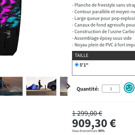
- Planche de freestyle sans stra
- Contour parallèle et moyen roc
- Large queue pour pop explosif
- Canaux de fond agressifs pour
- Construction de l’usine Carb
- Assemblage époxy sous vide
- Noyau plein de PVC à fort imp
TAILLE
5'1"
Quantité:
1 299,00 €
909,30
€
Vous économisez
30%