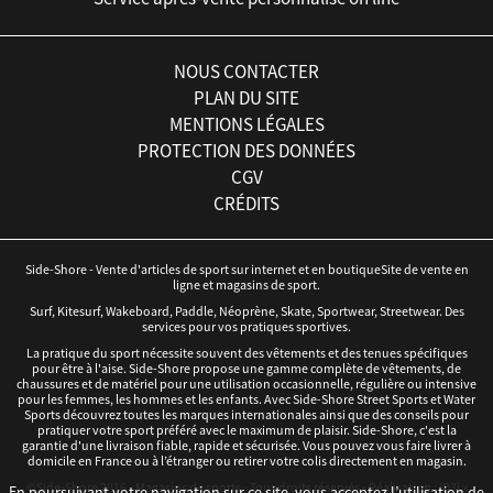
NOUS CONTACTER
PLAN DU SITE
MENTIONS LÉGALES
PROTECTION DES DONNÉES
CGV
CRÉDITS
Side-Shore - Vente d'articles de sport sur internet et en boutiqueSite de vente en
ligne et magasins de sport.
Surf, Kitesurf, Wakeboard, Paddle, Néoprène, Skate, Sportwear, Streetwear. Des
services pour vos pratiques sportives.
La pratique du sport nécessite souvent des vêtements et des tenues spécifiques
pour être à l'aise. Side-Shore propose une gamme complète de vêtements, de
chaussures et de matériel pour une utilisation occasionnelle, régulière ou intensive
pour les femmes, les hommes et les enfants. Avec Side-Shore Street Sports et Water
Sports découvrez toutes les marques internationales ainsi que des conseils pour
pratiquer votre sport préféré avec le maximum de plaisir. Side-Shore, c'est la
garantie d'une livraison fiable, rapide et sécurisée. Vous pouvez vous faire livrer à
domicile en France ou à l’étranger ou retirer votre colis directement en magasin.
©Side-Shore 2016 - Magasins de sports - Tous droits réservés - Réalisation :
iD3i
x
En poursuivant votre navigation sur ce site, vous acceptez l’utilisation de