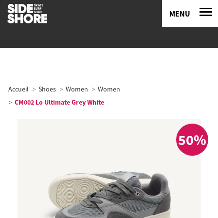
MENU
Accueil
Shoes
Women
Women
CM002 Lo Ultimate Grey White
50%