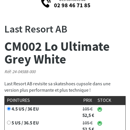
02 98 46 71 85
Last Resort AB
CM002 Lo Ultimate
Grey White
Réf: 24-04588-000
Last Resort AB revisite sa skateshoes cupsole dans une
version plus performante et plus technique !
POINTURES
PRIX
STOCK
4.5 US / 36 EU
105 €
52,5 €
5 US / 36.5 EU
105 €
52,5 €