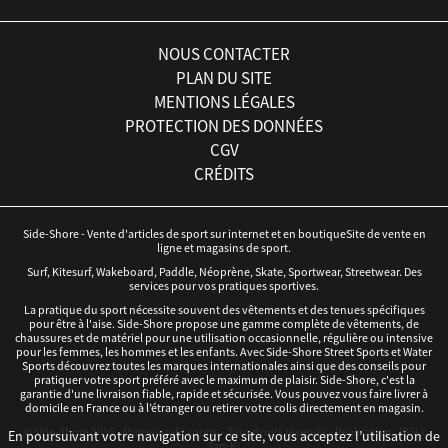
NOUS CONTACTER
PLAN DU SITE
MENTIONS LÉGALES
PROTECTION DES DONNÉES
CGV
CRÉDITS
Side-Shore - Vente d'articles de sport sur internet et en boutiqueSite de vente en
ligne et magasins de sport.
Surf, Kitesurf, Wakeboard, Paddle, Néoprène, Skate, Sportwear, Streetwear. Des
services pour vos pratiques sportives.
La pratique du sport nécessite souvent des vêtements et des tenues spécifiques
pour être à l'aise. Side-Shore propose une gamme complète de vêtements, de
chaussures et de matériel pour une utilisation occasionnelle, régulière ou intensive
pour les femmes, les hommes et les enfants. Avec Side-Shore Street Sports et Water
Sports découvrez toutes les marques internationales ainsi que des conseils pour
pratiquer votre sport préféré avec le maximum de plaisir. Side-Shore, c'est la
garantie d'une livraison fiable, rapide et sécurisée. Vous pouvez vous faire livrer à
domicile en France ou à l’étranger ou retirer votre colis directement en magasin.
©Side-Shore 2016 - Magasins de sports - Tous droits réservés - Réalisation :
iD3i
x
En poursuivant votre navigation sur ce site, vous acceptez l’utilisation de
Tan-Ki