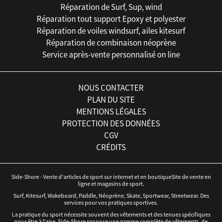
Réparation de Surf, Sup, wind
Réparation tout support Epoxy et polyester
Réparation de voiles windsurf, ailes kitesurf
Réparation de combinaison néoprène
Service après-vente personnalisé on line
NOUS CONTACTER
PLAN DU SITE
MENTIONS LÉGALES
PROTECTION DES DONNÉES
CGV
CRÉDITS
Side-Shore - Vente d'articles de sport sur internet et en boutiqueSite de vente en
ligne et magasins de sport.
Surf, Kitesurf, Wakeboard, Paddle, Néoprène, Skate, Sportwear, Streetwear. Des
services pour vos pratiques sportives.
La pratique du sport nécessite souvent des vêtements et des tenues spécifiques
pour être à l'aise. Side-Shore propose une gamme complète de vêtements, de