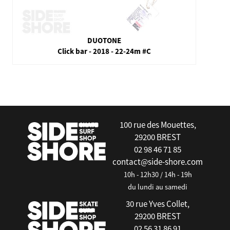
F-one
Barre LINXBAR 4 lignes - 2022 #106
false
100 rue des Mouettes,
29200 BREST
02 98 46 71 85
contact@side-shore.com
10h - 12h30 / 14h - 19h
du lundi au samedi
30 rue Yves Collet,
29200 BREST
02 56 31 86 91