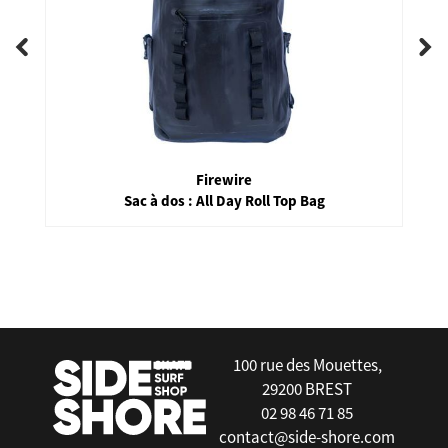
Firewire
Sac à dos : All Day Roll Top Bag
false
100 rue des Mouettes,
29200 BREST
02 98 46 71 85
contact@side-shore.com