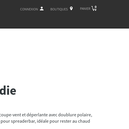
0
PANIER
CONNEXION
BOUTIQUES
die
coupe-vent et déperlante avec doublure polaire,
 pour spreaderbar, idéale pour rester au chaud