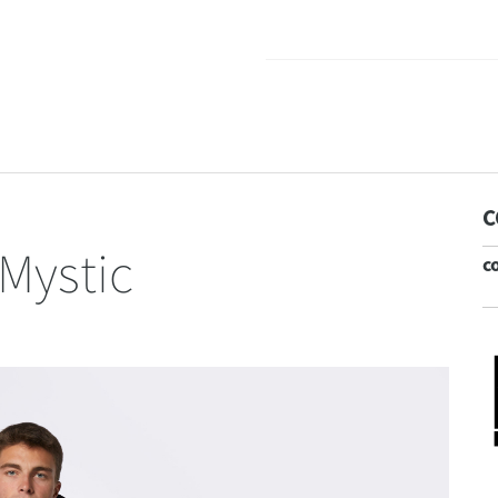
C
Mystic
c