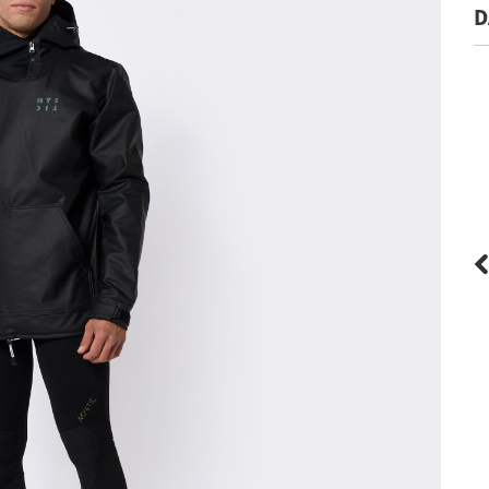
D
Mystic
Kite Wind barrier