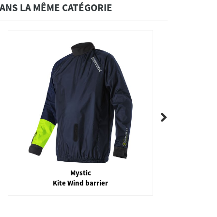
ANS LA MÊME CATÉGORIE
Mystic
Haze Neoprene Hoodie 2mm
G