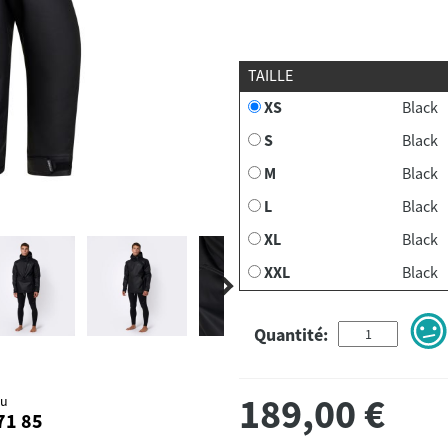
TAILLE
XS
Black
S
Black
M
Black
L
Black
XL
Black
XXL
Black
Quantité:
189,00
€
au
71 85