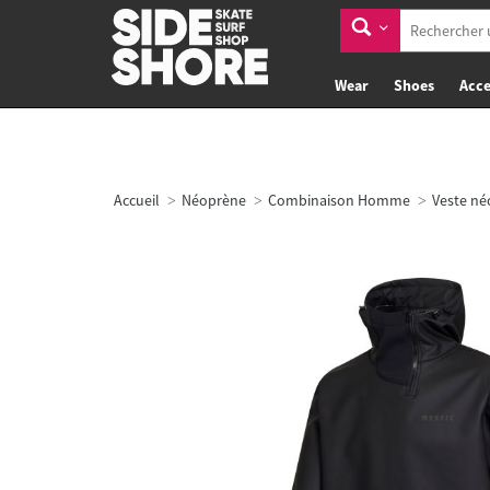
Wear
Shoes
Acce
Accueil
Néoprène
Combinaison Homme
Veste n