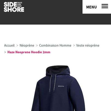
MENU
Accueil
Néoprène
Combinaison Homme
Veste néoprène
Haze Neoprene Hoodie 2mm