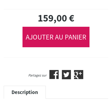
XL
Retro Lila
159 €
159,00
€
XXL
Retro Lila
159 €
AJOUTER AU PANIER
Partagez sur
Description