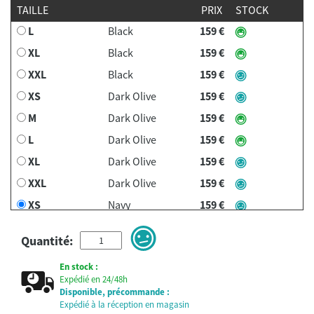
TAILLE
PRIX
STOCK
L
Black
159 €
XL
Black
159 €
XXL
Black
159 €
XS
Dark Olive
159 €
M
Dark Olive
159 €
L
Dark Olive
159 €
XL
Dark Olive
159 €
XXL
Dark Olive
159 €
XS
Navy
159 €
M
Navy
159 €
Quantité:
L
Navy
159 €
En stock :
XL
Navy
159 €
Expédié en 24/48h
XXL
Navy
159 €
Disponible, précommande :
Expédié à la réception en magasin
L
Retro Lila
159 €