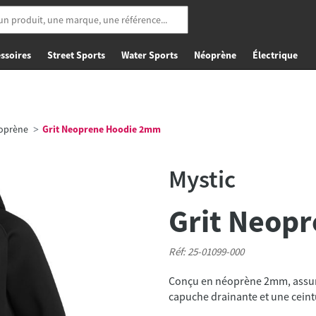
ssoires
Street Sports
Water Sports
Néoprène
Électrique
éoprène
Grit Neoprene Hoodie 2mm
Mystic
Grit Neop
Réf: 25-01099-000
Conçu en néoprène 2mm, assure 
capuche drainante et une ceintu