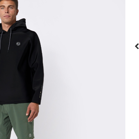
Mystic
Fulmar Neoprene Hoodie 3/2mm