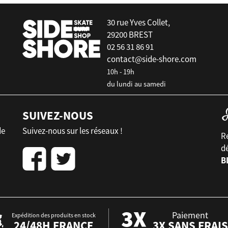
30 rue Yves Collet,
29200 BREST
02 56 31 86 91
contact@side-shore.com
10h - 19h
du lundi au samedi
SUIVEZ-NOUS
de
Suivez-nous sur les réseaux !
Re
d
B
Paiement
Expédition des produits en stock
24/48H FRANCE
3X SANS FRAIS