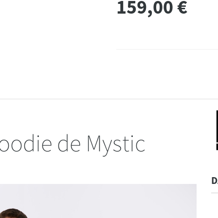
159,00
€
XXL
Retro L
odie de Mystic
D