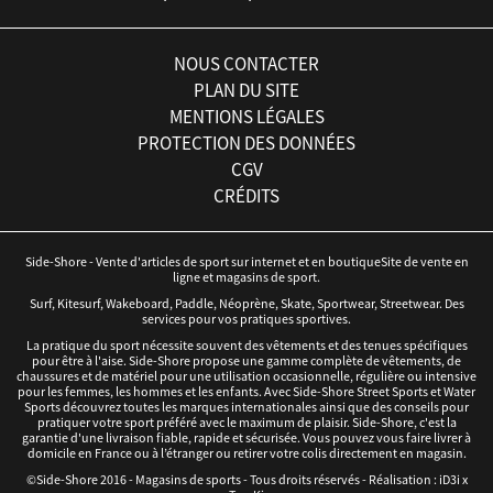
NOUS CONTACTER
PLAN DU SITE
MENTIONS LÉGALES
PROTECTION DES DONNÉES
CGV
CRÉDITS
Side-Shore - Vente d'articles de sport sur internet et en boutiqueSite de vente en
ligne et magasins de sport.
Surf, Kitesurf, Wakeboard, Paddle, Néoprène, Skate, Sportwear, Streetwear. Des
services pour vos pratiques sportives.
La pratique du sport nécessite souvent des vêtements et des tenues spécifiques
pour être à l'aise. Side-Shore propose une gamme complète de vêtements, de
chaussures et de matériel pour une utilisation occasionnelle, régulière ou intensive
pour les femmes, les hommes et les enfants. Avec Side-Shore Street Sports et Water
Sports découvrez toutes les marques internationales ainsi que des conseils pour
pratiquer votre sport préféré avec le maximum de plaisir. Side-Shore, c'est la
garantie d'une livraison fiable, rapide et sécurisée. Vous pouvez vous faire livrer à
domicile en France ou à l’étranger ou retirer votre colis directement en magasin.
©Side-Shore 2016 - Magasins de sports - Tous droits réservés - Réalisation :
iD3i
x