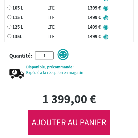
105 L
LTE
1399 €
115 L
LTE
1499 €
125 L
LTE
1499 €
135L
LTE
1499 €
Quantité:
Disponible, précommande :
Expédié à la réception en magasin
1 399,00
€
AJOUTER AU PANIER