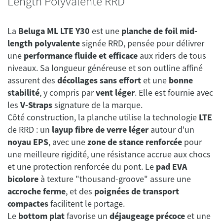
Length Polyvalente RRD
La
Beluga ML LTE Y30
est une
planche de foil mid-
length polyvalente
signée RRD, pensée pour délivrer
une
performance fluide et efficace
aux riders de tous
niveaux. Sa longueur généreuse et son outline affiné
assurent des
décollages sans effort
et une
bonne
stabilité
, y compris par
vent léger
. Elle est fournie avec
les
V-Straps
signature de la marque.
Côté construction, la planche utilise la technologie
LTE
de RRD : un
layup fibre de verre léger
autour d'un
noyau EPS
, avec une
zone de stance renforcée
pour
une meilleure rigidité, une résistance accrue aux chocs
et une protection renforcée du pont. Le
pad EVA
bicolore
à texture "thousand-groove" assure une
accroche ferme
, et des
poignées de transport
compactes
facilitent le portage.
Le
bottom plat
favorise un
déjaugeage précoce
et une