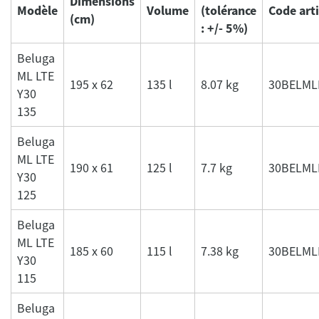
Dimensions
Modèle
Volume
(tolérance
Code arti
(cm)
: +/- 5%)
Beluga
ML LTE
195 x 62
135 l
8.07 kg
30BELML
Y30
135
Beluga
ML LTE
190 x 61
125 l
7.7 kg
30BELML
Y30
125
Beluga
ML LTE
185 x 60
115 l
7.38 kg
30BELML
Y30
115
Beluga