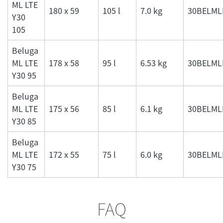
ML LTE
180 x 59
105 l
7.0 kg
30BELML
Y30
105
Beluga
ML LTE
178 x 58
95 l
6.53 kg
30BELML
Y30 95
Beluga
ML LTE
175 x 56
85 l
6.1 kg
30BELML
Y30 85
Beluga
ML LTE
172 x 55
75 l
6.0 kg
30BELML
Y30 75
FAQ