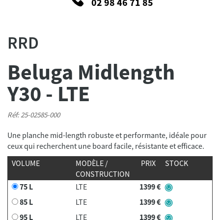
02 98 46 71 85
RRD
Beluga Midlength
Y30 - LTE
Réf: 25-02585-000
Une planche mid-length robuste et performante, idéale pour
ceux qui recherchent une board facile, résistante et efficace.
VOLUME
MODÈLE /
PRIX
STOCK
CONSTRUCTION
75 L
LTE
1399 €
85 L
LTE
1399 €
95 L
LTE
1399 €