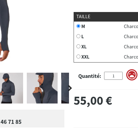
TAILLE
M
Charco
L
Charco
XL
Charco
XXL
Charco
Quantité:
55,00
€
 46 71 85