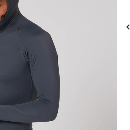
Mystic
olaire
Tactic S/S Loosefit Quickdry