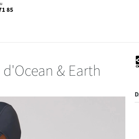
au
71 85
 d'Ocean & Earth
D