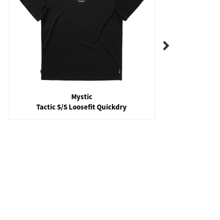
O'Neill
Premium Skins O'zone L/S Rash Guard
w/hood / Lycra capuche