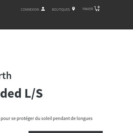
0
PANIER
CONNEXION
BOUTIQUES
rth
ded L/S
 pour se protéger du soleil pendant de longues