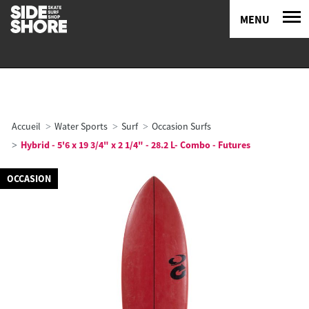
MENU
Accueil
Water Sports
Surf
Occasion Surfs
Hybrid - 5'6 x 19 3/4" x 2 1/4" - 28.2 L- Combo - Futures
OCCASION