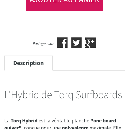
Partagez sur
Description
L'Hybrid de Torq Surfboards
La
Torq Hybrid
est la véritable planche
"one board
quiver"
, conçue pour une
polyvalence
maximale. Elle