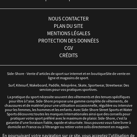
NOUS CONTACTER
PLAN DU SITE
MENTIONS LÉGALES
PROTECTION DES DONNÉES
CGV
CRÉDITS
Side-Shore - Vente d'articles de sport sur internet et en boutiqueSite de vente en
ligne et magasins de sport.
Surf, Kitesurf, Wakeboard, Paddle, Néoprène, Skate, Sportwear, Streetwear. Des
services pour vos pratiques sportives.
La pratique du sport nécessite souvent des vêtements et des tenues spécifiques
pour être à l'aise. Side-Shore propose une gamme complète de vêtements, de
chaussures et de matériel pour une utilisation occasionnelle, régulière ou intensive
pour les femmes, les hommes et les enfants. Avec Side-Shore Street Sports et Water
Sports découvrez toutes les marques internationales ainsi que des conseils pour
pratiquer votre sport préféré avec le maximum de plaisir. Side-Shore, c'est la
garantie d'une livraison fiable, rapide et sécurisée. Vous pouvez vous faire livrer à
domicile en France ou à l’étranger ou retirer votre colis directement en magasin.
©Side-Shore 2016 - Magasins de sports - Tous droits réservés - Réalisation :
iD3i
x
En poursuivant votre navigation sur ce site, vous acceptez l’utilisation de