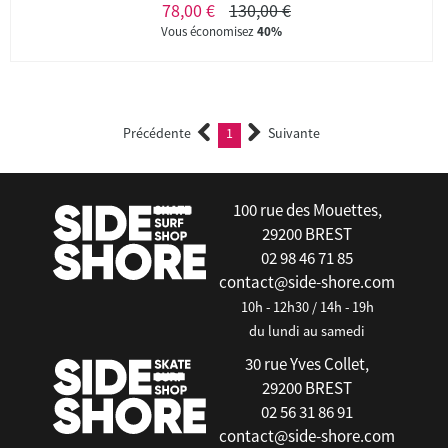
78,00 €
130,00 €
Vous économisez
40%
Précédente
1
Suivante
(current)
100 rue des Mouettes,
29200 BREST
02 98 46 71 85
contact@side-shore.com
10h - 12h30 / 14h - 19h
du lundi au samedi
30 rue Yves Collet,
29200 BREST
02 56 31 86 91
contact@side-shore.com