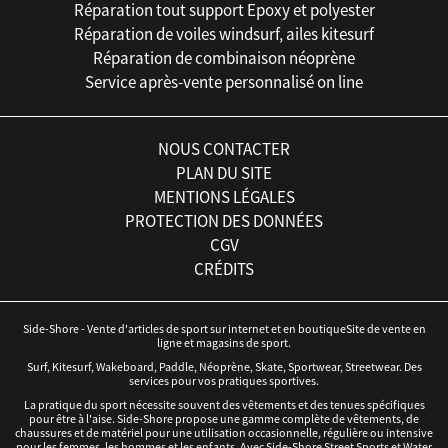
Réparation tout support Epoxy et polyester
Réparation de voiles windsurf, ailes kitesurf
Réparation de combinaison néoprène
Service après-vente personnalisé on line
NOUS CONTACTER
PLAN DU SITE
MENTIONS LÉGALES
PROTECTION DES DONNÉES
CGV
CRÉDITS
Side-Shore - Vente d'articles de sport sur internet et en boutiqueSite de vente en
ligne et magasins de sport.
Surf, Kitesurf, Wakeboard, Paddle, Néoprène, Skate, Sportwear, Streetwear. Des
services pour vos pratiques sportives.
La pratique du sport nécessite souvent des vêtements et des tenues spécifiques
pour être à l'aise. Side-Shore propose une gamme complète de vêtements, de
chaussures et de matériel pour une utilisation occasionnelle, régulière ou intensive
pour les femmes, les hommes et les enfants. Avec Side-Shore Street Sports et Water