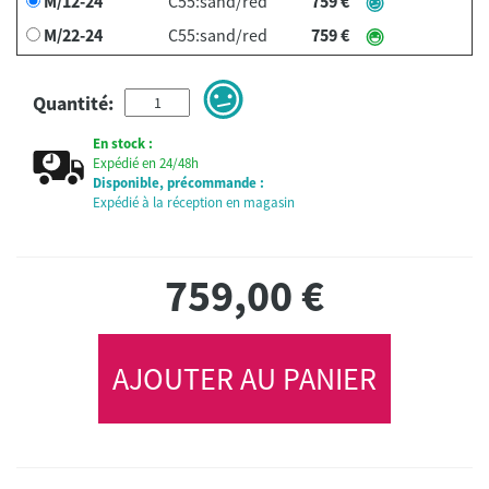
M/12-24
C55:sand/red
759 €
M/22-24
C55:sand/red
759 €
Quantité:
En stock :
Expédié en 24/48h
Disponible, précommande :
Expédié à la réception en magasin
759,00
€
AJOUTER AU PANIER