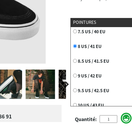
POINTURES
7.5 US / 40 EU
8 US / 41 EU
8.5 US / 41.5 EU
9 US / 42 EU
9.5 US / 42.5 EU
10 US / 43 EU
86 91
Quantité:
10.5 US / 44 EU