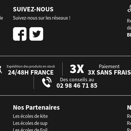
SUIVEZ-NOUS
de
Suivez-nous sur les réseaux !
Re
d
B
Paiement
Expédition des produits en stock
24/48H FRANCE
3X SANS FRAIS
Des conseils au
02 98 46 71 85
Nos Partenaires
N
Les écoles de kite
R
Les écoles de sup
R
Les écoles de Foil
Ré