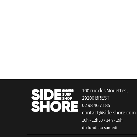
 Numeric
Element
ack / Grey
Topaz C3 2.0 Forest Night
false
100 rue des Mouettes,
29200 BREST
02 98 46 71 85
contact@side-shore.com
10h - 12h30 / 14h - 19h
du lundi au samedi