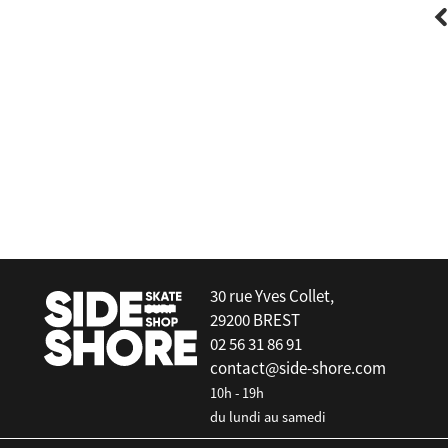
Last Resort AB
VM004 Millic Black Heliotrope Black
30 rue Yves Collet,
29200 BREST
02 56 31 86 91
contact@side-shore.com
10h - 19h
du lundi au samedi