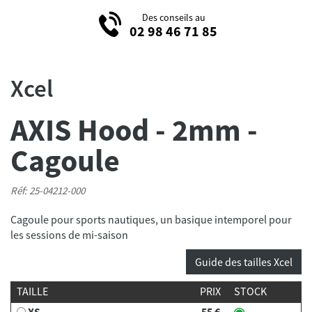
Des conseils au
02 98 46 71 85
Xcel
AXIS Hood - 2mm -
Cagoule
Réf: 25-04212-000
Cagoule pour sports nautiques, un basique intemporel pour
Guide des tailles Xcel
TAILLE
PRIX
STOCK
XS
55 €