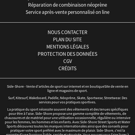
Réparation de combinaison néoprène
Service après-vente personnalisé on line
NOUS CONTACTER
PLAN DU SITE
MENTIONS LÉGALES
PROTECTION DES DONNÉES
CGV
CRÉDITS
Side-Shore - Vente d'articles de sport sur internet et en boutiqueSite de vente en
ligne et magasins de sport.
Surf, Kitesurf, Wakeboard, Paddle, Néoprène, Skate, Sportwear, Streetwear. Des
services pour vos pratiques sportives.
La pratique du sport nécessite souvent des vêtements et des tenues spécifiques
pour être à l'aise. Side-Shore propose une gamme complète de vêtements, de
chaussures et de matériel pour une utilisation occasionnelle, régulière ou intensive
pour les femmes, les hommes et les enfants. Avec Side-Shore Street Sports et Water
Sports découvrez toutes les marques internationales ainsi que des conseils pour
pratiquer votre sport préféré avec le maximum de plaisir. Side-Shore, c'est la
garantie d'une livraison fiable, rapide et sécurisée. Vous pouvez vous faire livrer à