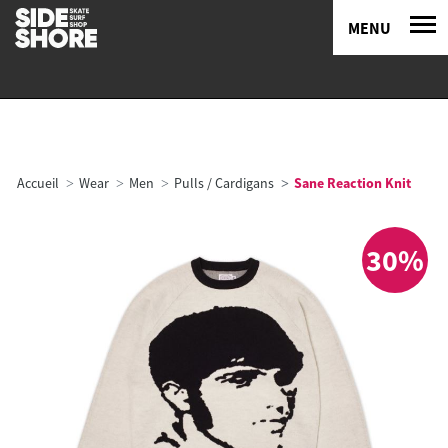
MENU
Accueil
Wear
Men
Pulls / Cardigans
Sane Reaction Knit
30%