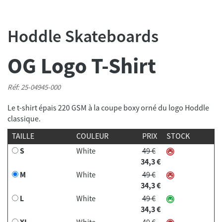
Hoddle Skateboards
OG Logo T-Shirt
Réf: 25-04945-000
Le t-shirt épais 220 GSM à la coupe boxy orné du logo Hoddle
classique.
TAILLE
COULEUR
PRIX
STOCK
S
White
49 €
34,3 €
M
White
49 €
34,3 €
L
White
49 €
34,3 €
XL
White
49 €