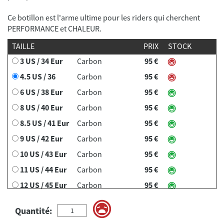
Ce botillon est l'arme ultime pour les riders qui cherchent
PERFORMANCE et CHALEUR.
TAILLE
PRIX
STOCK
3 US / 34 Eur
Carbon
95 €
4.5 US / 36
Carbon
95 €
6 US / 38 Eur
Carbon
95 €
8 US / 40 Eur
Carbon
95 €
8.5 US / 41 Eur
Carbon
95 €
9 US / 42 Eur
Carbon
95 €
10 US / 43 Eur
Carbon
95 €
11 US / 44 Eur
Carbon
95 €
12 US / 45 Eur
Carbon
95 €
13 US / 46 Eur
Carbon
95 €
Quantité: