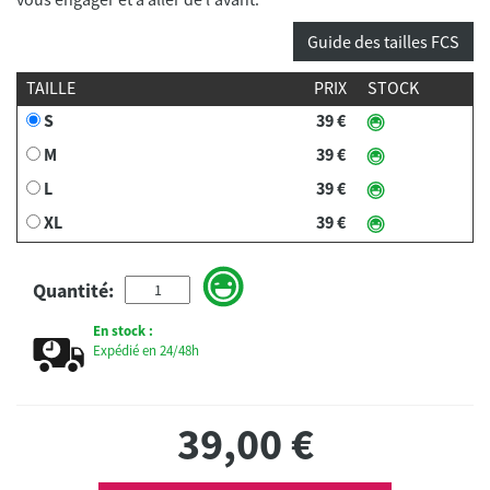
Guide des tailles FCS
TAILLE
PRIX
STOCK
S
39 €
M
39 €
L
39 €
XL
39 €
Quantité:
En stock :
Expédié en 24/48h
39,00
€