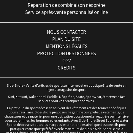
Réparation de combinaison néoprène
Service après-vente personnalisé on line
NOUS CONTACTER
PLAN DU SITE
MENTIONS LÉGALES
PROTECTION DES DONNÉES
CGV
CRÉDITS
Side-Shore - Vente d'articles de sport sur internet et en boutiqueSite de vente en
ligne et magasins de sport.
Surf, Kitesurf, Wakeboard, Paddle, Néoprène, Skate, Sportwear, Streetwear. Des
services pour vos pratiques sportives.
La pratique du sport nécessite souvent des vêtements et des tenues spécifiques
pour être à l'aise. Side-Shore propose une gamme complète de vêtements, de
chaussures et de matériel pour une utilisation occasionnelle, régulière ou intensive
pour les femmes, les hommes et les enfants. Avec Side-Shore Street Sports et Water
Sports découvrez toutes les marques internationales ainsi que des conseils pour
pratiquer votre sport préféré avec le maximum de plaisir. Side-Shore, c'est la
garantie d'une livraison fiable, rapide et sécurisée. Vous pouvez vous faire livrer à