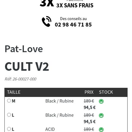
3X SANS FRAIS
Des conseils au
02 98 46 71 85
Pat-Love
CULT V2
Réf: 26-00027-000
TAILLE
PRIX
STOCK
M
Black / Rubine
189 €
94,5 €
L
Black / Rubine
189 €
94,5 €
L
ACID
189 €