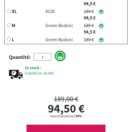
94,5 €
XL
ACID
189 €
94,5 €
M
Green Bodoni
189 €
94,5 €
L
Green Bodoni
189 €
94,5 €
XL
Green Bodoni
189 €
Quantité:
94,5 €
L
Therapy
189 €
En stock :
Expédié en 24/48h
94,5 €
M
TV CRASH
189 €
94,5 €
L
TV CRASH
189 €
189,00 €
94,5 €
94,50
€
Vous économisez
50%