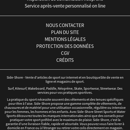
Service après-vente personnalisé on line
NOUS CONTACTER
PLAN DU SITE
MENTIONS LÉGALES
PROTECTION DES DONNÉES
CGV
CRÉDITS
Side-Shore - Vente d'articles de sport sur internet et en boutiqueSite de vente en
ligne et magasins de sport.
Surf, Kitesurf, Wakeboard, Paddle, Néoprène, Skate, Sportwear, Streetwear. Des
services pour vos pratiques sportives.
La pratique du sport nécessite souvent des vêtements et des tenues spécifiques
pour être à l'aise. Side-Shore propose une gamme complète de vêtements, de
chaussures et de matériel pour une utilisation occasionnelle, régulière ou intensive
pour les femmes, les hommes et les enfants. Avec Side-Shore Street Sports et Water
Sports découvrez toutes les marques internationales ainsi que des conseils pour
pratiquer votre sport préféré avec le maximum de plaisir. Side-Shore, c'est la
garantie d'une livraison fiable, rapide et sécurisée. Vous pouvez vous faire livrer à
domicile en France ou à l’étranger ou retirer votre colis directement en magasin.