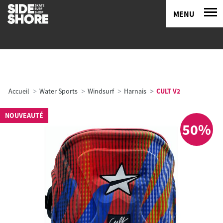
MENU
Accueil
Water Sports
Windsurf
Harnais
CULT V2
NOUVEAUTÉ
50%