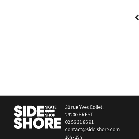
Manera
Meteor Magma hodded 5/4/3mm
Women - //
30 rue Yves Collet,
29200 BREST
02 56 31 86 91
contact@side-shore.com
10h - 19h