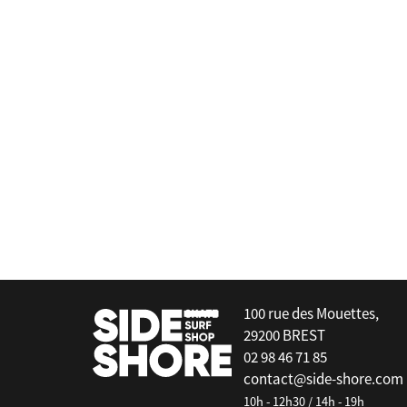
Mormaii
Diva Front Zip - 4/3 mm
false
100 rue des Mouettes,
29200 BREST
02 98 46 71 85
contact@side-shore.com
10h - 12h30 / 14h - 19h