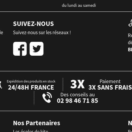
du lundi au samedi
SUIVEZ-NOUS
de
Suivez-nous sur les réseaux !
Re
d
B
Paiement
Expédition des produits en stock
24/48H FRANCE
3X SANS FRAIS
Des conseils au
02 98 46 71 85
Nos Partenaires
N
Les écoles de kite
R