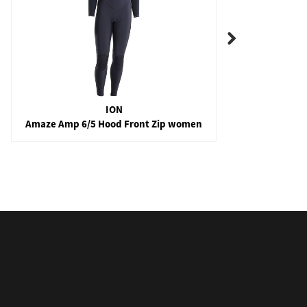
ION
Amaze Amp 6/5 Hood Front Zip women
Seaf