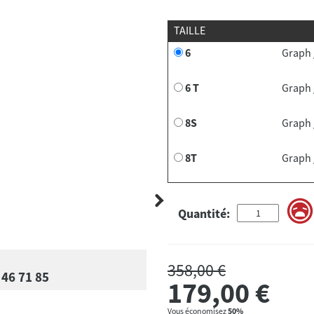
TAILLE
6
Graph 
6 T
Graph 
8S
Graph 
8T
Graph 
Quantité:
358,00 €
 46 71 85
179,00
€
Vous économisez
50%