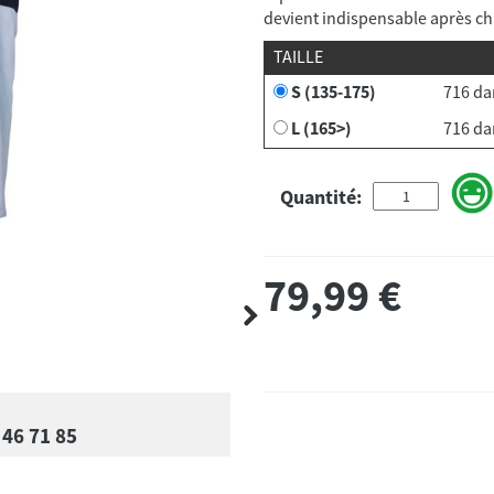
devient indispensable après c
TAILLE
S (135-175)
716 da
L (165>)
716 da
Quantité:
79,99
€
 46 71 85