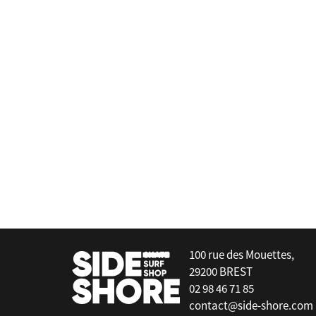
Forward Wip
rbon Boom Y30
Wing Board Leash
false
100 rue des Mouettes,
29200 BREST
02 98 46 71 85
contact@side-shore.com