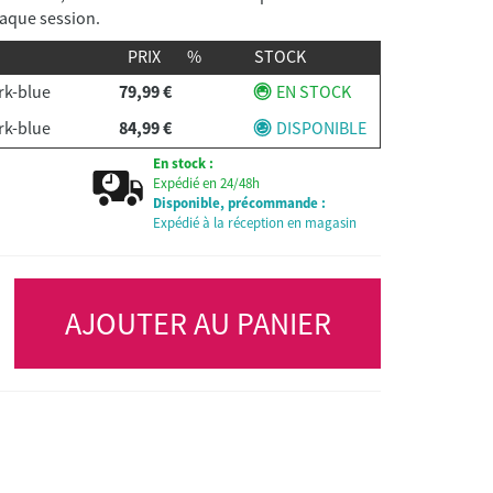
haque session.
PRIX
%
STOCK
rk-blue
79,99 €
EN STOCK
rk-blue
84,99 €
DISPONIBLE
En stock :
Expédié en 24/48h
Disponible, précommande :
Expédié à la réception en magasin
AJOUTER AU PANIER