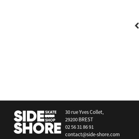
Forward Wip
Wing Wave Board Leash
30 rue Yves Collet,
29200 BREST
02 56 31 86 91
contact@side-shore.com