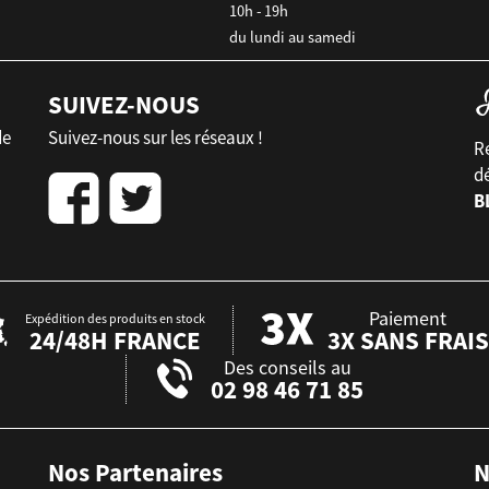
10h - 19h
du lundi au samedi
SUIVEZ-NOUS
de
Suivez-nous sur les réseaux !
Re
d
B
Paiement
Expédition des produits en stock
24/48H FRANCE
3X SANS FRAIS
Des conseils au
02 98 46 71 85
Nos Partenaires
N