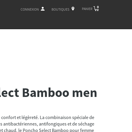
0
PANIER
CONNEXION
BOUTIQUES
lect Bamboo men
confort et légèreté. La combinaison spéciale de
és antibactériennes, antifongiques et de séchage
 et chaud, le Poncho Select Bamboo pour femme