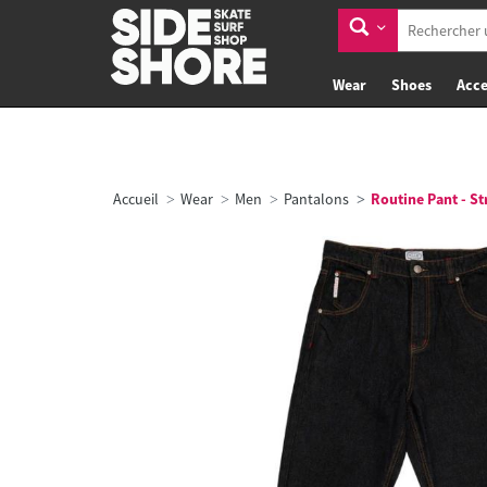
Wear
Shoes
Acce
Accueil
Wear
Men
Pantalons
Routine Pant - St