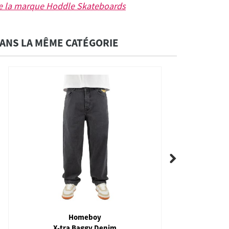
e la marque
Hoddle Skateboards
ANS LA MÊME CATÉGORIE
Homeboy
X-tra Baggy Denim
958