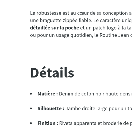
La robustesse est au cœur de sa conception 
une braguette zippée fiable. Le caractère uni
détaillée sur la poche
et un patch logo à la ta
ou pour un usage quotidien, le Routine Jean c
Détails
Matière :
Denim de coton noir haute densit
Silhouette :
Jambe droite large pour un t
Finition :
Rivets apparents et broderie de
s
PassPort
d Work Jeans
Jean Workers Club Bootcut