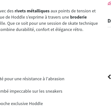
d
avec des
rivets métalliques
aux points de tension et
que de Hoddle s'exprime à travers une
broderie
D
ille. Que ce soit pour une session de skate technique
ombine durabilité, confort et élégance rétro.
é pour une résistance à l'abrasion
ombé impeccable sur les sneakers
 poche exclusive Hoddle
Carhartt WIP
American Script Jogging Pant