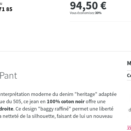
94,50
€
34
Raw In
au
71 85
Vous économisez
30%
36
Raw In
M
 Pant
C
interprétation moderne du denim "heritage" adaptée
que du 505, ce jean en
100% coton noir
offre une
droite
. Ce design "baggy raffiné" permet une liberté
 netteté de la silhouette, faisant de lui un nouveau
V